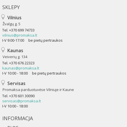
SKLEPY
Vilnius
Žvalgų g. 5
Tel.
+370 699 74733
vilnius@promaksa.lt
I-V 9:00-17:00 be pietų pertraukos
Kaunas
Veiverių g. 134
Tel.
+370 676 22323
kaunas@promaksa.lt
I-V 10:00 - 18:00 be pietų pertraukos
Servisas
Promaksa parduotuvėse Vilniuje ir Kaune
Tel.
+370 601 30090
servisas@promaksa.lt
I-V 10:00 - 18:00
INFORMACJA