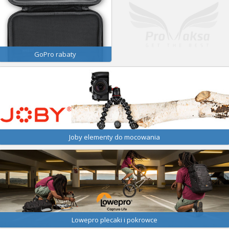
GoPro rabaty
Joby elementy do mocowania
Lowepro plecaki i pokrowce