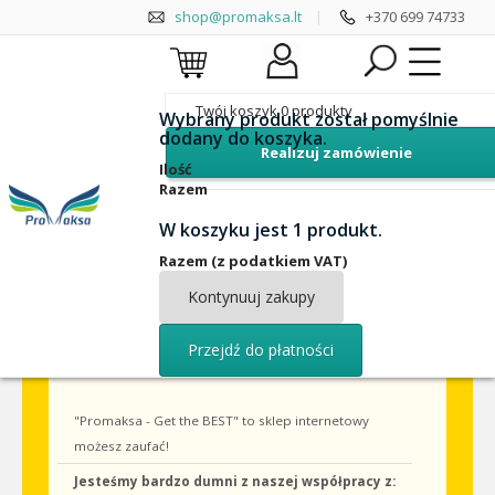
shop@promaksa.lt
|
+370 699 74733
Twój koszyk
0
produkty
Wybrany produkt został pomyślnie
dodany do koszyka.
Realizuj zamówienie
Ilość
X
Razem
Darmowa wysyłka do Europy dla wszystkich
240zł
zamówień powyżej
W koszyku jest 1 produkt.
Towary na miejscu
Razem (z podatkiem VAT)
Szybka przesyłka 1-2d.
Kontynuuj zakupy
Bezpieczny zakup
2 lata gwarancji
Przejdź do płatności
"Promaksa - Get the BEST" to sklep internetowy
możesz zaufać!
Jesteśmy bardzo dumni z naszej współpracy z: