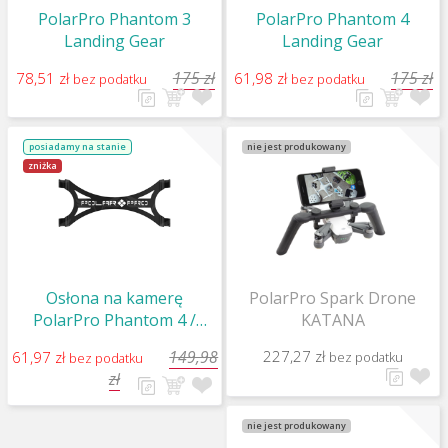
PolarPro Phantom 3
PolarPro Phantom 4
Landing Gear
Landing Gear
175 zł
175 zł
78,51 zł
61,98 zł
bez podatku
bez podatku
posiadamy na stanie
nie jest produkowany
zniżka
Osłona na kamerę
PolarPro Spark Drone
PolarPro Phantom 4 /
KATANA
Gimbal - Camera Guard
149,98
227,27 zł
61,97 zł
bez podatku
bez podatku
zł
nie jest produkowany