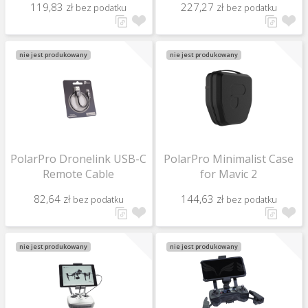
119,83 zł
227,27 zł
bez podatku
bez podatku
nie jest produkowany
nie jest produkowany
PolarPro Dronelink USB-C
PolarPro Minimalist Case
Remote Cable
for Mavic 2
82,64 zł
144,63 zł
bez podatku
bez podatku
nie jest produkowany
nie jest produkowany