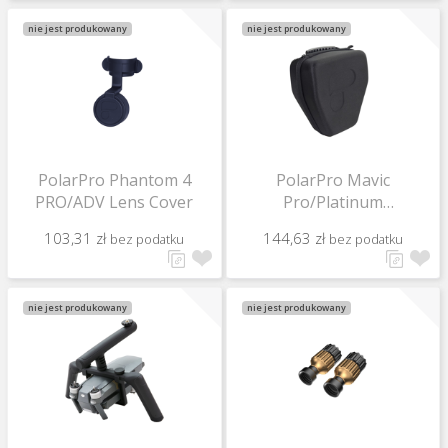
nie jest produkowany
nie jest produkowany
PolarPro Phantom 4
PolarPro Mavic
PRO/ADV Lens Cover
Pro/Platinum
minimalistinis dėklas /
103,31 zł
144,63 zł
bez podatku
bez podatku
Minimalist Case
nie jest produkowany
nie jest produkowany