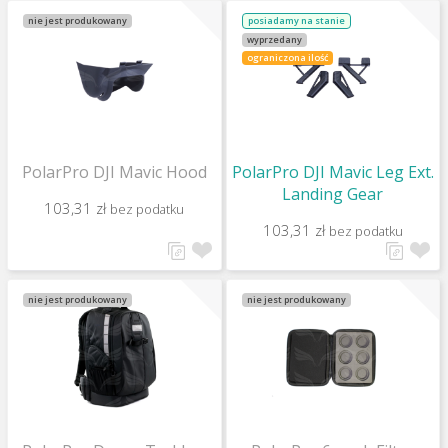
nie jest produkowany
posiadamy na stanie
wyprzedany
ograniczona ilość
PolarPro DJI Mavic Hood
PolarPro DJI Mavic Leg Ext.
Landing Gear
103,31 zł
bez podatku
103,31 zł
bez podatku
nie jest produkowany
nie jest produkowany