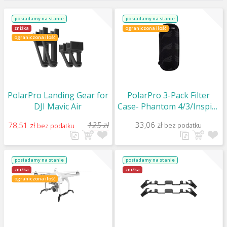
posiadamy na stanie
posiadamy na stanie
zniżka
ograniczona ilość
ograniczona ilość
PolarPro Landing Gear for
PolarPro 3-Pack Filter
DJI Mavic Air
Case- Phantom 4/3/Inspire
1 X3/ Frame2.0
125 zł
33,06 zł
78,51 zł
bez podatku
bez podatku
posiadamy na stanie
posiadamy na stanie
zniżka
zniżka
ograniczona ilość