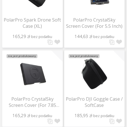
PolarPro Spark Drone Soft
PolarPro CrystalSky
Case (XL)
Screen Cover (For 5.5 Inch)
165,29 zł
144,63 zł
bez podatku
bez podatku
nie jest produkowany
nie jest produkowany
PolarPro CrystalSky
PolarPro DJI Goggle Case /
Screen Cover (For 7.85
SoftCase
Inch)
165,29 zł
185,95 zł
bez podatku
bez podatku