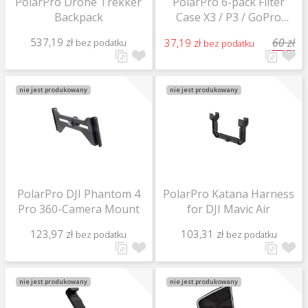
PolarPro Drone Trekker
PolarPro 6-pack Filter
Backpack
Case X3 / P3 / GoPro
Frame
537,19 zł
60 zł
37,19 zł
bez podatku
bez podatku
nie jest produkowany
nie jest produkowany
PolarPro DJI Phantom 4
PolarPro Katana Harness
Pro 360-Camera Mount
for DJI Mavic Air
123,97 zł
103,31 zł
bez podatku
bez podatku
nie jest produkowany
nie jest produkowany