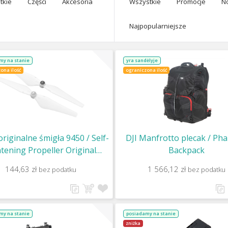
tkie
Części
Akcesoria
Wszystkie
Promocje
N
Najpopularniejsze
my na stanie
yra sandėlyje
ona ilość
ograniczona ilość
originalne śmigła 9450 / Self-
DJI Manfrotto plecak / Ph
htening Propeller Original
Backpack
CCW) (Pro/Adv/Sta) / Part 9
144,63 zł
1 566,12 zł
bez podatku
bez podatku
SED (without package)
my na stanie
posiadamy na stanie
zniżka