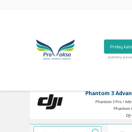
Prekių kat
Jesteśmy pierw
Strona główna
/
DJI droni
/
Phantom serija
/
Phantom 3 Advan
Phantom 3 Pro / Adv 
Phantom s
DJI