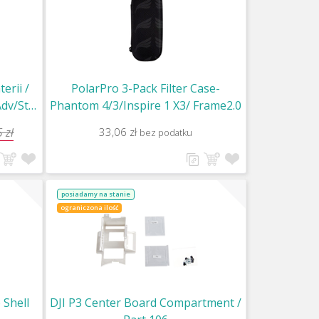
erii /
PolarPro 3-Pack Filter Case-
dv/Sta)
Phantom 4/3/Inspire 1 X3/ Frame2.0
 zł
33,06 zł
bez podatku
posiadamy na stanie
ograniczona ilość
 Shell
DJI P3 Center Board Compartment /