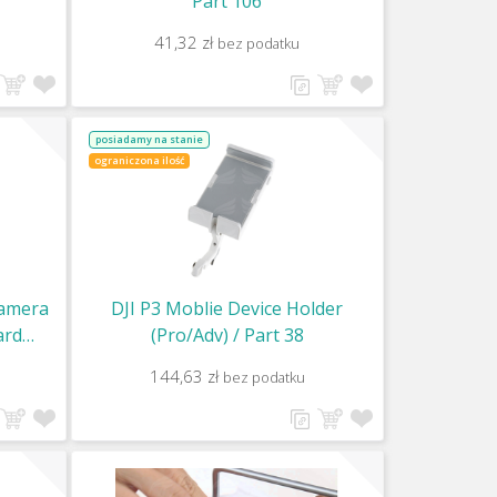
Part 106
41,32 zł
bez podatku
posiadamy na stanie
ograniczona ilość
Camera
DJI P3 Moblie Device Holder
ard
(Pro/Adv) / Part 38
144,63 zł
bez podatku