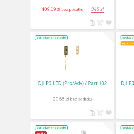
945 zł
409,09 zł
bez podatku
posiadamy na stanie
posiada
ogranicz
DJI P3 LED (Pro/Adv) / Part 102
DJI P
20,65 zł
bez podatku
posiadamy na stanie
posiada
zniżka