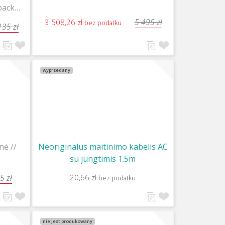
pack
5 495 zł
3 508,26 zł
bez podatku
135 zł
wyprzedany
nė //
Neoriginalus maitinimo kabelis AC
su jungtimis 1.5m
5 zł
20,66 zł
bez podatku
nie jest produkowany