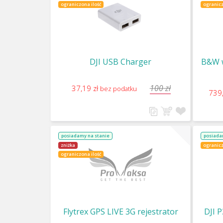
ograniczona ilość
ogranicz
DJI USB Charger
B&W w
100 zł
37,19 zł
bez podatku
739
posiadamy na stanie
posiada
zniżka
ogranicz
ograniczona ilość
Flytrex GPS LIVE 3G rejestrator
DJI P