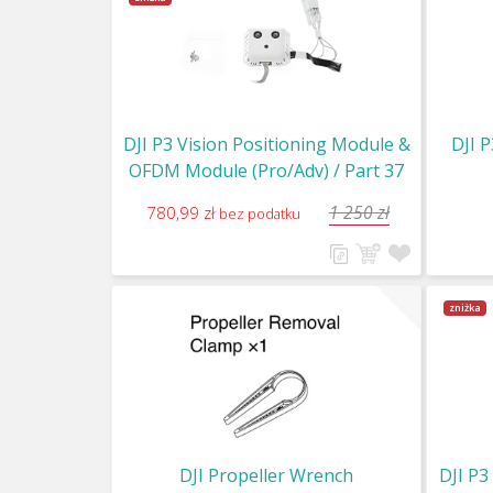
DJI P3 Vision Positioning Module &
DJI 
OFDM Module (Pro/Adv) / Part 37
1 250 zł
780,99 zł
bez podatku
zniżka
DJI Propeller Wrench
DJI P3