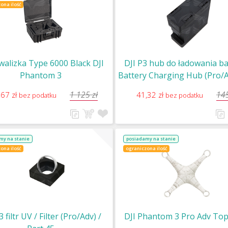
ona ilość
alizka Type 6000 Black DJI
DJI P3 hub do ładowania bat
Phantom 3
Battery Charging Hub (Pro/A
/ Part 53
1 125 zł
145
,67 zł
41,32 zł
bez podatku
bez podatku
my na stanie
posiadamy na stanie
ona ilość
ograniczona ilość
3 filtr UV / Filter (Pro/Adv) /
DJI Phantom 3 Pro Adv Top