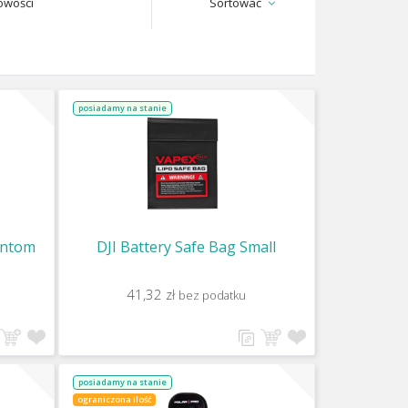
owości
Sortować
posiadamy na stanie
antom
DJI Battery Safe Bag Small
41,32 zł
bez podatku
posiadamy na stanie
ograniczona ilość