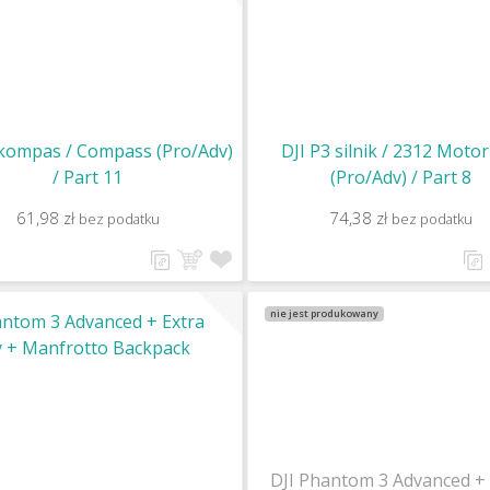
 kompas / Compass (Pro/Adv)
DJI P3 silnik / 2312 Moto
/ Part 11
(Pro/Adv) / Part 8
61,98 zł
74,38 zł
bez podatku
bez podatku
nie jest produkowany
antom 3 Advanced + Extra
y + Manfrotto Backpack
DJI Phantom 3 Advanced + 