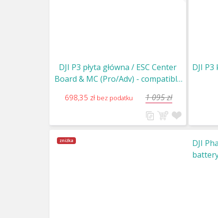
DJI P3 płyta główna / ESC Center
DJI P3
Board & MC (Pro/Adv) - compatible
with Part7 & Part8 / Part 33
1 095 zł
698,35 zł
bez podatku
zniżka
DJI Ph
batter