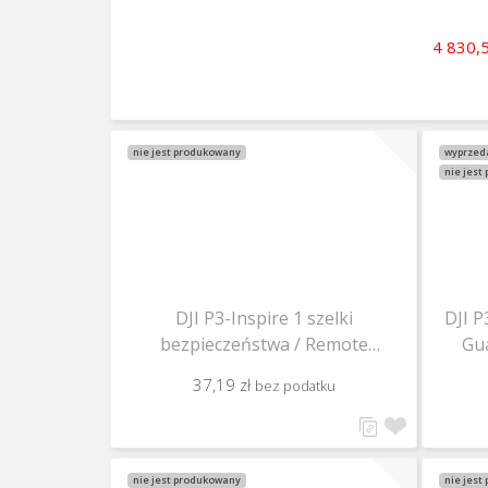
4 830,
nie jest produkowany
wyprzed
nie jest
DJI P3-Inspire 1 szelki
DJI P
bezpieczeństwa / Remote
Gua
Controller Strap / Part 44
37,19 zł
bez podatku
nie jest produkowany
nie jest