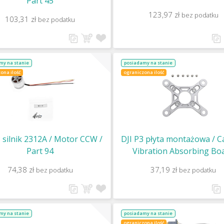
Part 45
123,97 zł
bez podatku
103,31 zł
bez podatku
my na stanie
posiadamy na stanie
ona ilość
ograniczona ilość
3 silnik 2312A / Motor CCW /
DJI P3 płyta montażowa / 
Part 94
Vibration Absorbing Bo
(Pro/Adv) / Part 39
74,38 zł
37,19 zł
bez podatku
bez podatku
my na stanie
posiadamy na stanie
ograniczona ilość