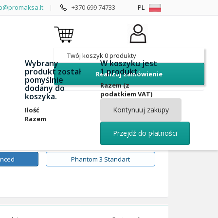
p@promaksa.lt
|
+370 699 74733
PL
Twój koszyk
0
produkty
Wybrany
W koszyku jest
produkt został
1 produkt.
Realizuj zamówienie
pomyślnie
Razem (z
dodany do
podatkiem VAT)
koszyka.
Kontynuuj zakupy
Ilość
Razem
Przejdź do płatności
anced
Phantom 3 Standart