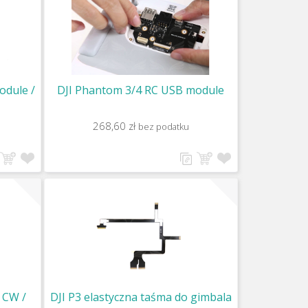
odule /
DJI Phantom 3/4 RC USB module
268,60 zł
bez podatku
r CW /
DJI P3 elastyczna taśma do gimbala