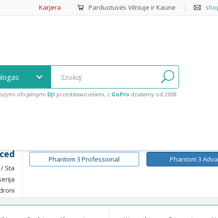
Karjera
Parduotuvės Vilniuje ir Kaune
|
sho
alogas
szymi oficjalnymi
DJI
przedstawicielami, z
GoPro
działamy od 2008
roku.
Phantom 3 Pro / Adv / Sta
/
Phantom 3 Advanced
ced
Phantom 3 Professional
Phantom 3 Adv
/ Sta
erija
 droni