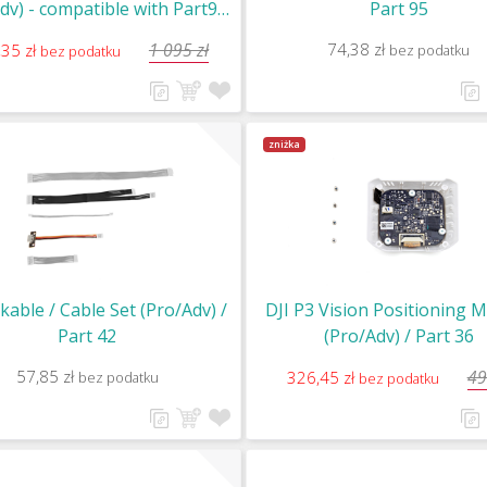
dv) - compatible with Part94
Part 95
& Part95 / Part 96
1 095 zł
74,38 zł
,35 zł
bez podatku
bez podatku
zniżka
 kable / Cable Set (Pro/Adv) /
DJI P3 Vision Positioning 
Part 42
(Pro/Adv) / Part 36
57,85 zł
49
326,45 zł
bez podatku
bez podatku