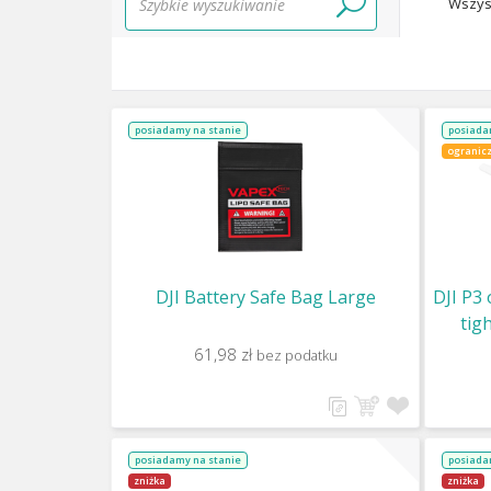
Wszys
posiadamy na stanie
posiada
ogranicz
DJI Battery Safe Bag Large
DJI P3 
tig
(1CW+1
61,98 zł
bez podatku
U
posiadamy na stanie
posiada
zniżka
zniżka