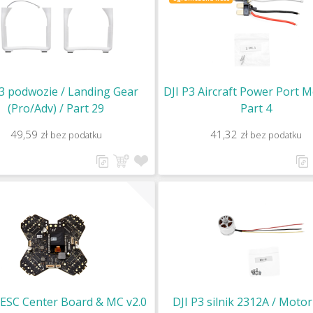
P3 podwozie / Landing Gear
DJI P3 Aircraft Power Port M
(Pro/Adv) / Part 29
Part 4
49,59 zł
41,32 zł
bez podatku
bez podatku
 ESC Center Board & MC v2.0
DJI P3 silnik 2312A / Moto