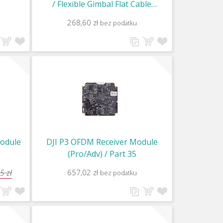
/ Flexible Gimbal Flat Cable
(Pro/Adv) / Part 49
268,60 zł
bez podatku
Module
DJI P3 OFDM Receiver Module
(Pro/Adv) / Part 35
5 zł
657,02 zł
bez podatku