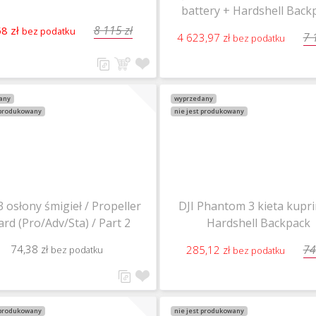
battery + Hardshell Back
Combo (DJI logo)
8 115 zł
58 zł
bez podatku
7 
4 623,97 zł
bez podatku
any
wyprzedany
 produkowany
nie jest produkowany
3 osłony śmigieł / Propeller
DJI Phantom 3 kieta kupri
rd (Pro/Adv/Sta) / Part 2
Hardshell Backpack
74,38 zł
74
285,12 zł
bez podatku
bez podatku
 produkowany
nie jest produkowany