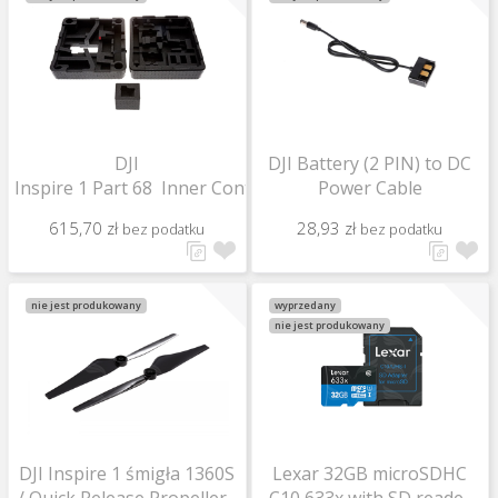
DJI
DJI Battery (2 PIN) to DC
Inspire 1 Part 68 Inner Container for Inspire 1 Plastic Sui
Power Cable
615,70 zł
28,93 zł
bez podatku
bez podatku
nie jest produkowany
wyprzedany
nie jest produkowany
DJI Inspire 1 śmigła 1360S
Lexar 32GB microSDHC