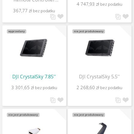
4 747,93 zł
bez podatku
Mounting Bracket
367,77 zł
bez podatku
wyprzedany
nie jest produkowany
DJI CrystalSky 7.85''
DJI CrystalSky 5.5''
3 301,65 zł
2 268,60 zł
bez podatku
bez podatku
nie jest produkowany
nie jest produkowany