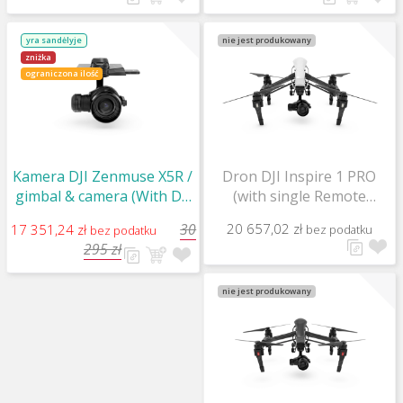
yra sandėlyje
nie jest produkowany
zniżka
ograniczona ilość
Kamera DJI Zenmuse X5R /
Dron DJI Inspire 1 PRO
gimbal & camera (With DJI
(with single Remote
MFT Lens, with SSD)
Controllers and lens)
30
20 657,02 zł
17 351,24 zł
bez podatku
bez podatku
295 zł
nie jest produkowany