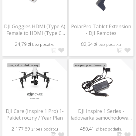
DJI Goggles HDMI (Type A)
PolarPro Tablet Extension
Female to HDMI (Type C)
- DJI Remotes
Male Adaptor
24,79 zł
82,64 zł
bez podatku
bez podatku
nie jest produkowany
nie jest produkowany
DJI Care (Inspire 1 Pro) 1-
DJI Inspire 1 Series -
Pakiet roczny / Year Plan
ładowarka samochodowa /
Car Charger Kit / Part 71
2 177,69 zł
450,41 zł
bez podatku
bez podatku