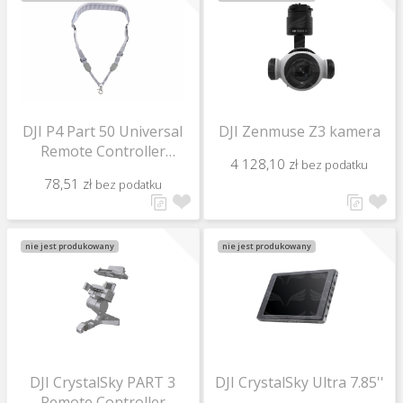
DJI P4 Part 50 Universal
DJI Zenmuse Z3 kamera
Remote Controller
4 128,10 zł
bez podatku
Lanyard (gray)
78,51 zł
bez podatku
nie jest produkowany
nie jest produkowany
DJI CrystalSky PART 3
DJI CrystalSky Ultra 7.85''
Remote Controller