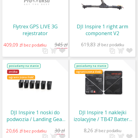
Flytrex GPS LIVE 3G
DJI Inspire 1 right arm
rejestrator
component V2
945 zł
619,83 zł
409,09 zł
bez podatku
bez podatku
posiadamy na stanie
posiadamy na stanie
zniżka
ograniczona ilość
ograniczona ilość
DJI Inspire 1 noski do
DJI Inspire 1 naklejki
podwozia / Landing Gear
izolacyjne / TB47 Battery
Riser Kit / Part 72
Insulation Sticker / Part 50
30 zł
8,26 zł
20,66 zł
bez podatku
bez podatku