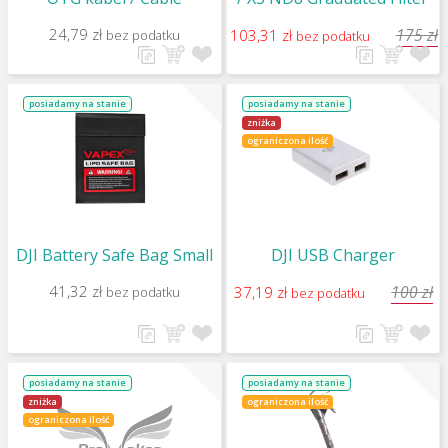
24,79 zł
175 zł
103,31 zł
bez podatku
bez podatku
posiadamy na stanie
posiadamy na stanie
zniżka
ograniczona ilość
DJI Battery Safe Bag Small
DJI USB Charger
41,32 zł
100 zł
37,19 zł
bez podatku
bez podatku
posiadamy na stanie
posiadamy na stanie
zniżka
ograniczona ilość
ograniczona ilość