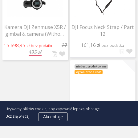
Kamera DJI Zenmuse X5R /
DJI Focus Neck Strap / Part
gimbal & camera (Without
12
Lens, with SSD)
27
161,16 zł
15 698,35 zł
bez podatku
bez podatku
495 zł
nie jest produkowany
ograniczona ilość
Używamy plików cookie, aby zapewnić lepszą obsługę.
DJI Inspire 1 blokada na
Akceptuję
Ucz się więcej.
śmigła 1345T / Propeller
Installation Kit / Part 70
20,65 zł
bez podatku