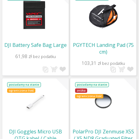
DJI Battery Safe Bag Large
PGYTECH Landing Pad (75
cm)
61,98 zł
bez podatku
103,31 zł
bez podatku
posiadamy na stanie
posiadamy na stanie
ograniczona ilość
zniżka
ograniczona ilość
DJI Goggles Micro USB
PolarPro DJI Zenmuse X5S
OTG kabel / Cable
/ X5 ND8 Graduated Filter