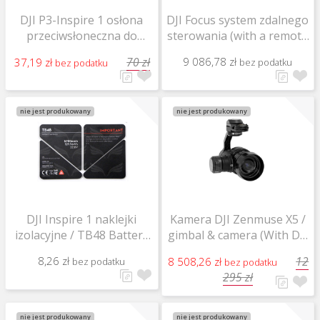
DJI P3-Inspire 1 osłona
DJI Focus system zdalnego
przeciwsłoneczna do
sterowania (with a remote
telefonu / Remote
controller)
70 zł
9 086,78 zł
37,19 zł
bez podatku
bez podatku
Controller Monitor Hood
(for Smartphones)
(I1/Pro/Adv) / Part 56
nie jest produkowany
nie jest produkowany
DJI Inspire 1 naklejki
Kamera DJI Zenmuse X5 /
izolacyjne / TB48 Battery
gimbal & camera (With DJI
Insulation Sticker / Part 51
MFT Lens)
8,26 zł
12
8 508,26 zł
bez podatku
bez podatku
295 zł
nie jest produkowany
nie jest produkowany