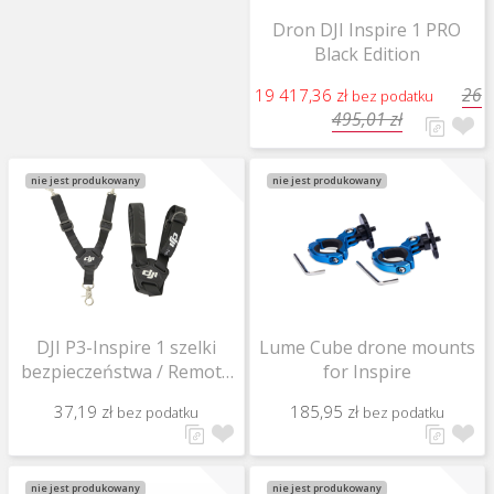
Dron DJI Inspire 1 PRO
Black Edition
26
19 417,36 zł
bez podatku
495,01 zł
nie jest produkowany
nie jest produkowany
DJI P3-Inspire 1 szelki
Lume Cube drone mounts
bezpieczeństwa / Remote
for Inspire
Controller Strap / Part 44
37,19 zł
185,95 zł
bez podatku
bez podatku
nie jest produkowany
nie jest produkowany