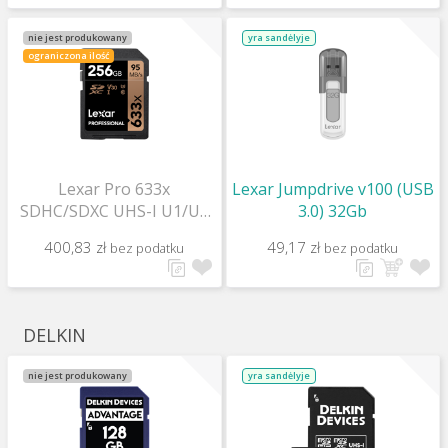
nie jest produkowany
yra sandėlyje
ograniczona ilość
Lexar Pro 633x
Lexar Jumpdrive v100 (USB
SDHC/SDXC UHS-I U1/U3
3.0) 32Gb
(v30) R95/W45 256Gb
400,83 zł
49,17 zł
bez podatku
bez podatku
DELKIN
nie jest produkowany
yra sandėlyje