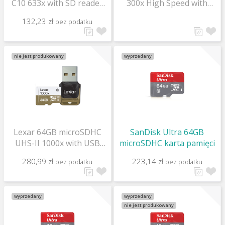
C10 633x with SD reader
300x High Speed with
high speed
adapter (Class 10) U1
132,23 zł
bez podatku
nie jest produkowany
wyprzedany
Lexar 64GB microSDHC
SanDisk Ultra 64GB
UHS-II 1000x with USB
microSDHC karta pamięci
Reader (Class 10) U3
280,99 zł
223,14 zł
bez podatku
bez podatku
wyprzedany
wyprzedany
nie jest produkowany