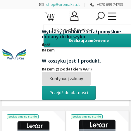
shop@promaksa.lt
|
+370 699 74733
Twój koszyk
0
produkty
Wybrany produkt został pomyślnie
dodany do koszyka.
Realizuj zamówienie
Lexar
Samsung
Ilość
Razem
Sandisk
Delkin
W koszyku jest 1 produkt.
Razem (z podatkiem VAT)
Kontynuuj zakupy
Przejdź do płatności
Sortować
posiadamy na stanie
posiadamy na stanie