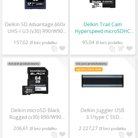
Delkin SD Advantage 660x
Delkin Trail Cam
UHS-I U3 (v30) R90/W90
Hyperspeed microSDHC
128Gb
(v30) R100/W75 32Gb
157,02 zł
95,04 zł
bez podatku
bez podatku
nie jest produkowany
nie jest produkowany
ograniczona ilość
Delkin microSD Black
Delkin Juggler USB
Rugged (v30) R90/W90
3.1/type C SSD
64Gb
R1050/W1000 2Tb
206,61 zł
2 227,27 zł
bez podatku
bez podatku