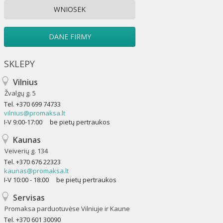
WNIOSEK
DANE FIRMY
SKLEPY
Vilnius
Žvalgų g. 5
Tel.
+370 699 74733
vilnius@promaksa.lt
I-V 9:00-17:00 be pietų pertraukos
Kaunas
Veiverių g. 134
Tel.
+370 676 22323
kaunas@promaksa.lt
I-V 10:00 - 18:00 be pietų pertraukos
Servisas
Promaksa parduotuvėse Vilniuje ir Kaune
Tel.
+370 601 30090