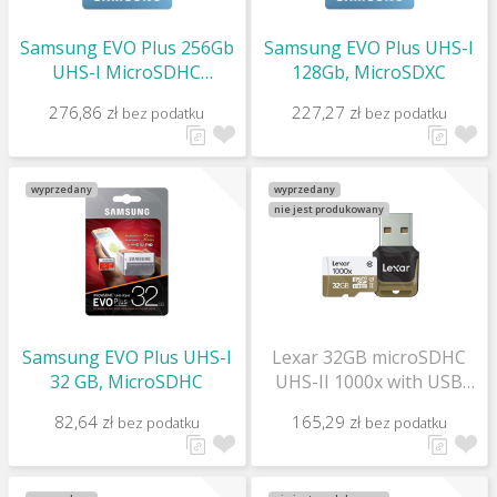
Samsung EVO Plus 256Gb
Samsung EVO Plus UHS-I
UHS-I MicroSDHC
128Gb, MicroSDXC
atminties kortelė su
276,86 zł
227,27 zł
bez podatku
bez podatku
adapteriu
wyprzedany
wyprzedany
nie jest produkowany
Samsung EVO Plus UHS-I
Lexar 32GB microSDHC
32 GB, MicroSDHC
UHS-II 1000x with USB
Reader (Class 10) U3
82,64 zł
165,29 zł
bez podatku
bez podatku