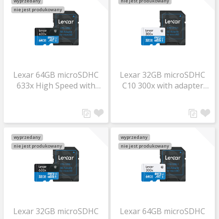
wyprzedany
nie jest produkowany
nie jest produkowany
Lexar 64GB microSDHC
Lexar 32GB microSDHC
633x High Speed with
C10 300x with adapter
adapter (Class 10) U1
high speed
wyprzedany
wyprzedany
nie jest produkowany
nie jest produkowany
Lexar 32GB microSDHC
Lexar 64GB microSDHC