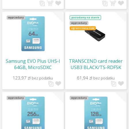
wyprzedany
posiadamy na stanie
wyprzedany
ograniczona ilość
Samsung EVO Plus UHS-I
TRANSCEND card reader
64GB, MicroSDXC
USB3 BLACK/TS-RDF5K
123,97 zł
61,94 zł
bez podatku
bez podatku
wyprzedany
wyprzedany