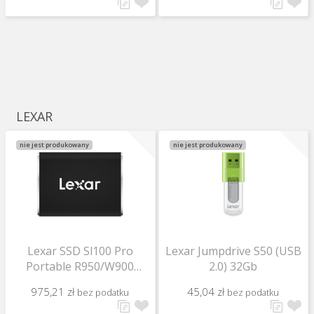
LEXAR
nie jest produkowany
nie jest produkowany
Lexar SSD Sl100 Pro
Lexar Jumpdrive S50 (USB
Portable R950/W900
2.0) 32Gb
500Gb
975,21 zł
45,04 zł
bez podatku
bez podatku