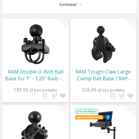
Sortować
RAM Double U-Bolt Ball
RAM Tough-Claw Large
Base for 1" - 1.25" Rails - C
Clamp Ball Base / RAP-
Size / RAM-235U
401U
185,95 zł
326,45 zł
bez podatku
bez podatku
yra sandėlyje
ograniczona ilość