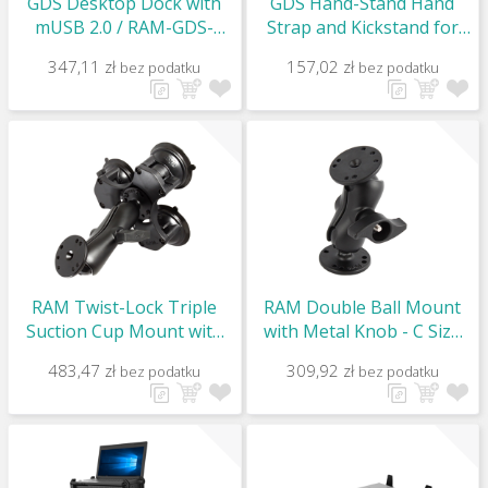
GDS Desktop Dock with
GDS Hand-Stand Hand
mUSB 2.0 / RAM-GDS-
Strap and Kickstand for
DOCK-D2U
Tablets / RAM-GDS-HS1U
347,11 zł
157,02 zł
bez podatku
bez podatku
RAM Twist-Lock Triple
RAM Double Ball Mount
Suction Cup Mount with
with Metal Knob - C Size
Round Plate / RAP-365-
Short / RAM-101MU-B
483,47 zł
309,92 zł
bez podatku
bez podatku
101U