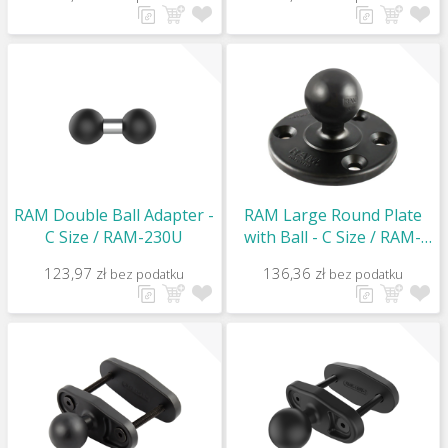
4
3
RAM Double Ball Adapter -
RAM Large Round Plate
C Size / RAM-230U
with Ball - C Size / RAM-
240U
123,97 zł
136,36 zł
bez podatku
bez podatku