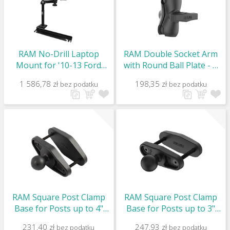
RAM No-Drill Laptop
RAM Double Socket Arm
Mount for '10-13 Ford
with Round Ball Plate - C
Transit Connect + More /
Size Short / RAM-103U-B
1 586,78 zł
198,35 zł
bez podatku
bez podatku
RAM-VB-175-SW1
RAM Square Post Clamp
RAM Square Post Clamp
Base for Posts up to 4"
Base for Posts up to 3"
Wide - C Size / RAM-247U-
Wide - C Size / RAM-247U-
231,40 zł
247,93 zł
bez podatku
bez podatku