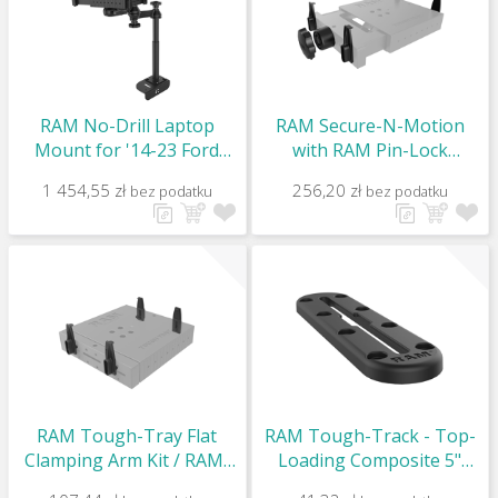
RAM No-Drill Laptop
RAM Secure-N-Motion
Mount for '14-23 Ford
with RAM Pin-Lock
Transit Full Size Van /
Security Kit / RAM-234-
1 454,55 zł
256,20 zł
bez podatku
bez podatku
RAM-VB-194-SW1
SKNMU
RAM Tough-Tray Flat
RAM Tough-Track - Top-
Clamping Arm Kit / RAM-
Loading Composite 5"
234K1-4U
Track / RAP-TRACK-A5U