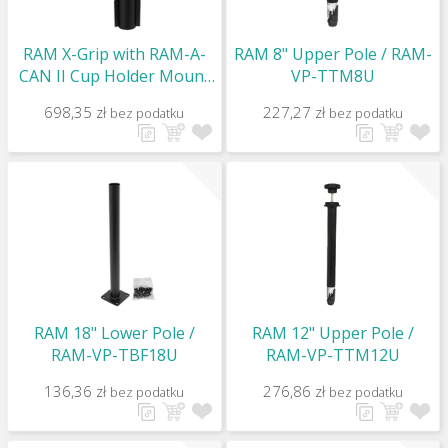
RAM X-Grip with RAM-A-
RAM 8" Upper Pole / RAM-
CAN II Cup Holder Mount
VP-TTM8U
for 9"-10" Tablets / RAP-
698,35 zł
227,27 zł
bez podatku
bez podatku
299-3-UN9U
RAM 18" Lower Pole /
RAM 12" Upper Pole /
RAM-VP-TBF18U
RAM-VP-TTM12U
136,36 zł
276,86 zł
bez podatku
bez podatku