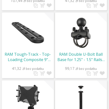
107,44 zł
41,32 zł
bez podatku
bez podatku
RAM Tough-Track - Top-
RAM Double U-Bolt Ball
Loading Composite 9"
Base for 1.25" - 1.5" Rails -
Track / RAP-TRACK-A9U
C Size / RAM-235-1U
41,32 zł
99,17 zł
bez podatku
bez podatku