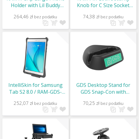
Holder with Lil Buddy
Knob for C Size Socket
Adhesive Dash Mount /
Arms / RAP-S-KNOB5U
264,46 zł
74,38 zł
bez podatku
bez podatku
RAP-SB-180-UN10
IntelliSkin for Samsung
GDS Desktop Stand for
Tab S2 8.0 / RAM-GDS-
GDS Snap-Con with
SKIN-SAM18U
Integrated USB 2.0 Cable /
252,07 zł
70,25 zł
bez podatku
bez podatku
RAM-GDS-DOCK-AD2U