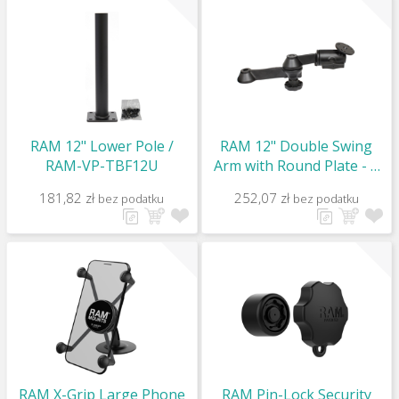
RAM 12" Lower Pole /
RAM 12" Double Swing
RAM-VP-TBF12U
Arm with Round Plate - C
Size / RAM-VB-110-1U
181,82 zł
252,07 zł
bez podatku
bez podatku
RAM X-Grip Large Phone
RAM Pin-Lock Security