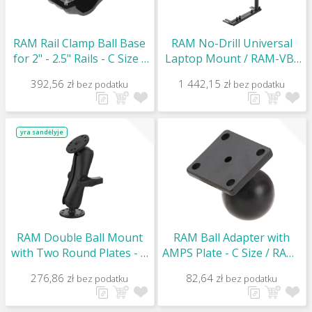
RAM Rail Clamp Ball Base
RAM No-Drill Universal
for 2" - 2.5" Rails - C Size /
Laptop Mount / RAM-VB-
RAM-271U-2
196-SW1
392,56 zł
1 442,15 zł
bez podatku
bez podatku
yra sandėlyje
RAM Double Ball Mount
RAM Ball Adapter with
with Two Round Plates - C
AMPS Plate - C Size / RAM-
Size Medium / RAM-101U
347U
276,86 zł
82,64 zł
bez podatku
bez podatku