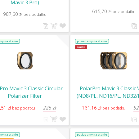
Mavic 3 Pro)
615,70 zł
bez podatku
987,60 zł
bez podatku
my na stanie
posiadamy na stanie
zniżka
Pro Mavic 3 Classic Circular
PolarPro Mavic 3 Classic V
Polarizer Filter
(ND8/PL, ND16/PL, ND32/P
filtrų komplektas / Filte
225 zł
52
,51 zł
161,16 zł
bez podatku
bez podatku
my na stanie
posiadamy na stanie