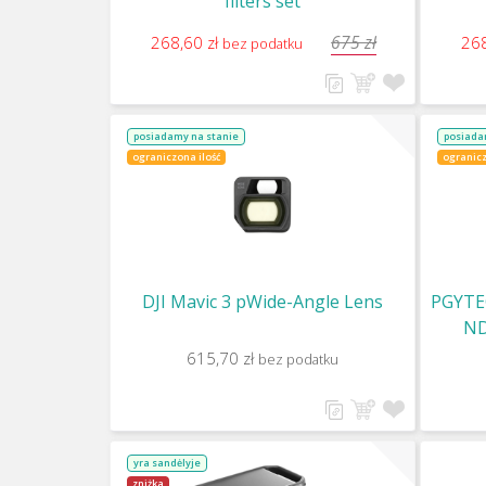
filters set
675 zł
268,60 zł
268
bez podatku
posiadamy na stanie
posiada
ograniczona ilość
ogranicz
DJI Mavic 3 pWide-Angle Lens
PGYTE
ND
615,70 zł
bez podatku
yra sandėlyje
zniżka