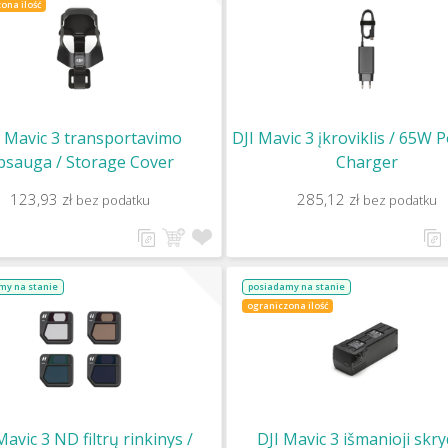
ona ilość
I Mavic 3 transportavimo
DJI Mavic 3 įkroviklis / 65W 
psauga / Storage Cover
Charger
123,93 zł
285,12 zł
bez podatku
bez podatku
my na stanie
posiadamy na stanie
ograniczona ilość
Mavic 3 ND filtrų rinkinys /
DJI Mavic 3 išmanioji skry