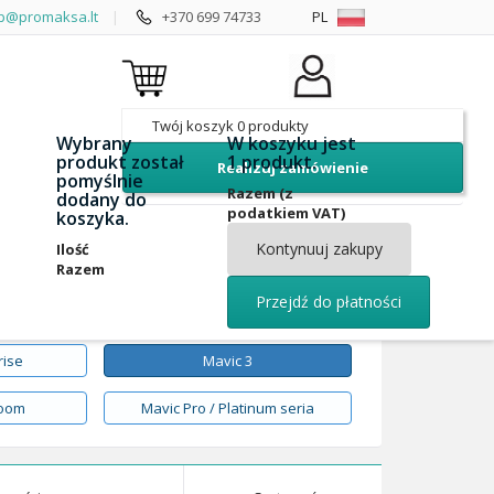
p@promaksa.lt
|
+370 699 74733
PL
Twój koszyk
0
produkty
Wybrany
W koszyku jest
produkt został
1 produkt.
Realizuj zamówienie
pomyślnie
Razem (z
dodany do
podatkiem VAT)
koszyka.
Kontynuuj zakupy
Ilość
Razem
Przejdź do płatności
rise
Mavic 3
Zoom
Mavic Pro / Platinum seria