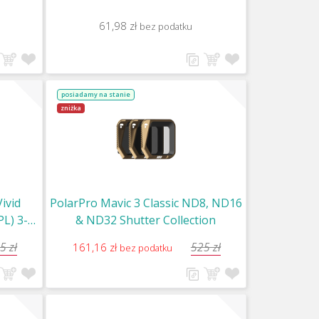
61,98 zł
bez podatku
posiadamy na stanie
zniżka
ivid
PolarPro Mavic 3 Classic ND8, ND16
L) 3-
& ND32 Shutter Collection
rs
5 zł
525 zł
161,16 zł
bez podatku