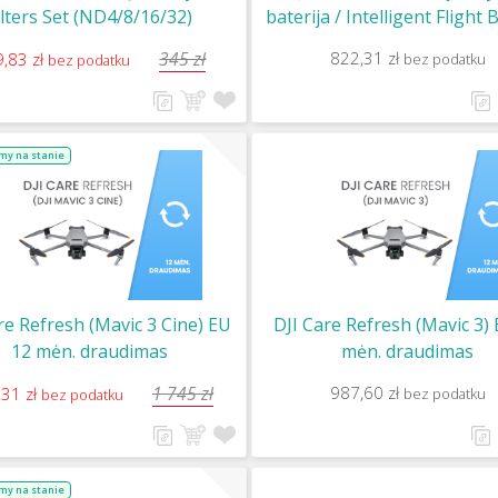
ilters Set (ND4/8/16/32)
baterija / Intelligent Flight 
345 zł
822,31 zł
,83 zł
bez podatku
bez podatku
my na stanie
re Refresh (Mavic 3 Cine) EU
DJI Care Refresh (Mavic 3)
12 mėn. draudimas
mėn. draudimas
1 745 zł
987,60 zł
,31 zł
bez podatku
bez podatku
my na stanie