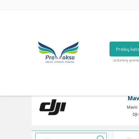
Prekių kat
Jesteśmy pierw
Strona główna
/
DJI droni
/
Mavic seria
/
Ma
Mav
Mavic 
DJI