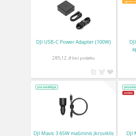
ogranicz
DJI USB-C Power Adapter (100W)
DJ
a
285,12 zł
bez podatku
yra sandėlyje
posiada
zniżka
DJI Mavic 3 65W mašininis įkroviklis
DJI 