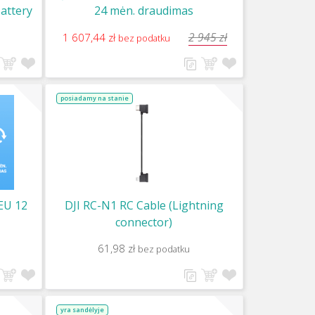
Battery
24 mėn. draudimas
2 945 zł
1 607,44 zł
bez podatku
posiadamy na stanie
 EU 12
DJI RC-N1 RC Cable (Lightning
connector)
61,98 zł
bez podatku
yra sandėlyje