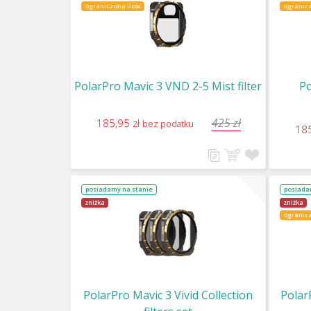
ograniczona ilość
ogranicz
PolarPro Mavic 3 VND 2-5 Mist filter
Po
425 zł
185,95 zł
bez podatku
185
posiadamy na stanie
posiada
zniżka
zniżka
ogranicz
PolarPro Mavic 3 Vivid Collection
PolarP