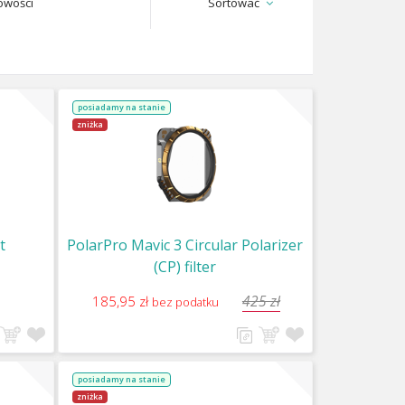
owości
Sortować
posiadamy na stanie
zniżka
t
PolarPro Mavic 3 Circular Polarizer
(CP) filter
425 zł
185,95 zł
bez podatku
posiadamy na stanie
zniżka