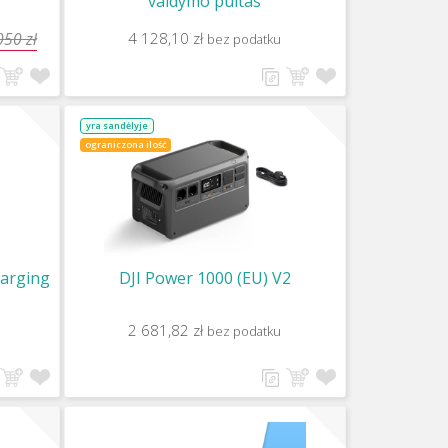
valdymo pultas
050 zł
4 128,10 zł
bez podatku
yra sandėlyje
ograniczona ilość
harging
DJI Power 1000 (EU) V2
2 681,82 zł
bez podatku