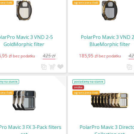
ona ilość
ograniczona ilość
larPro Mavic 3 VND 2-5
PolarPro Mavic 3 VND 2
GoldMorphic filter
BlueMorphic filter
425 zł
42
,95 zł
185,95 zł
bez podatku
bez podatku
my na stanie
posiadamy na stanie
zniżka
ona ilość
ograniczona ilość
ro Mavic 3 FX 3-Pack filters
PolarPro Mavic 3 Direct