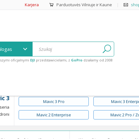
Karjera
Parduotuvės Vilniuje ir Kaune
|
sho
alogas
szymi oficjalnymi
DJI
przedstawicielami, z
GoPro
działamy od 2008
roku.
vic 3
ic 3
Mavic 3 Pro
Mavic 3 Enterp
seria
 droni
Mavic 2 Enterprise
Mavic 2 Pro / 