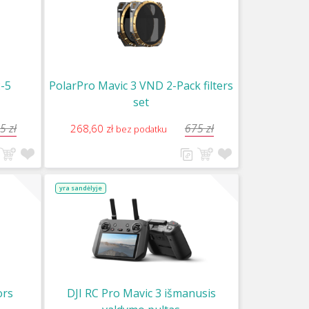
-5
PolarPro Mavic 3 VND 2-Pack filters
set
5 zł
675 zł
268,60 zł
bez podatku
yra sandėlyje
ors
DJI RC Pro Mavic 3 išmanusis