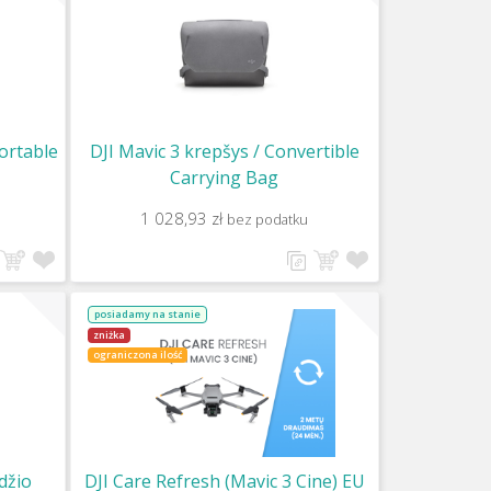
Portable
DJI Mavic 3 krepšys / Convertible
Carrying Bag
1 028,93 zł
bez podatku
posiadamy na stanie
zniżka
ograniczona ilość
džio
DJI Care Refresh (Mavic 3 Cine) EU