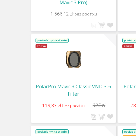
Mavic 3 Pro)
1 566,12 zł
bez podatku
posiadamy na stanie
posiada
zniżka
zniżka
PolarPro Mavic 3 Classic VND 3-6
Polar
Filter
325 zł
119,83 zł
78
bez podatku
posiadamy na stanie
posiada