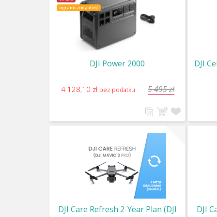
ograniczona ilość
DJI Power 2000
DJI Ce
5 495 zł
4 128,10 zł
bez podatku
DJI Care Refresh 2-Year Plan (DJI
DJI C