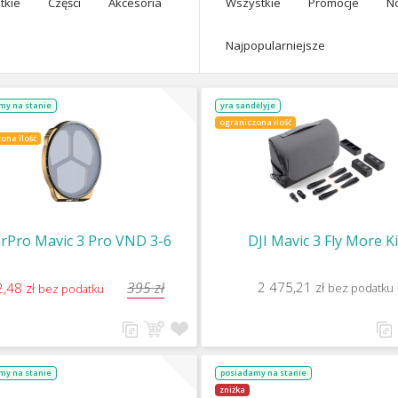
tkie
Części
Akcesoria
Wszystkie
Promocje
N
Najpopularniejsze
my na stanie
yra sandėlyje
ograniczona ilość
ona ilość
arPro Mavic 3 Pro VND 3-6
DJI Mavic 3 Fly More Ki
395 zł
2 475,21 zł
,48 zł
bez podatku
bez podatku
my na stanie
posiadamy na stanie
zniżka