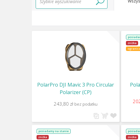
Wszys
posiada
zniżka
ogranicz
PolarPro DJI Mavic 3 Pro Circular
Pol
Polarizer (CP)
202
243,80 zł
bez podatku
posiadamy na stanie
posiada
zniżka
zniżka