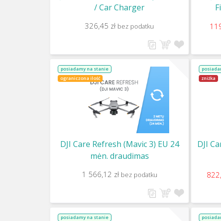
/ Car Charger
F
326,45 zł
119
bez podatku
posiadamy na stanie
posiada
ograniczona ilość
zniżka
DJI Care Refresh (Mavic 3) EU 24
DJI Ca
mėn. draudimas
1 566,12 zł
822
bez podatku
posiadamy na stanie
posiada