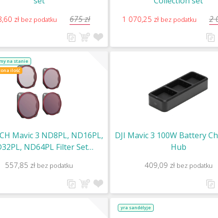
set
Collection set
675 zł
2 
,60 zł
1 070,25 zł
bez podatku
bez podatku
my na stanie
ona ilość
CH Mavic 3 ND8PL, ND16PL,
DJI Mavic 3 100W Battery C
32PL, ND64PL Filter Set
Hub
Professional
557,85 zł
409,09 zł
bez podatku
bez podatku
yra sandėlyje