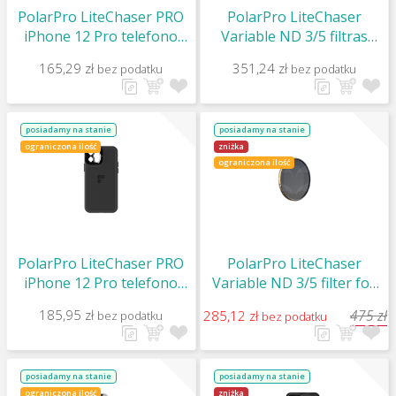
PolarPro LiteChaser PRO
PolarPro LiteChaser
iPhone 12 Pro telefono
Variable ND 3/5 filtras
rankena prie dėklo / Grip
iPhone 12 telefonui /
165,29 zł
351,24 zł
bez podatku
bez podatku
Variable ND 3/5 filter for
iPhone 12
posiadamy na stanie
posiadamy na stanie
ograniczona ilość
zniżka
ograniczona ilość
PolarPro LiteChaser PRO
PolarPro LiteChaser
iPhone 12 Pro telefono
Variable ND 3/5 filter for
dėklas / Case
iPhone 11
185,95 zł
475 zł
285,12 zł
bez podatku
bez podatku
posiadamy na stanie
posiadamy na stanie
ograniczona ilość
zniżka