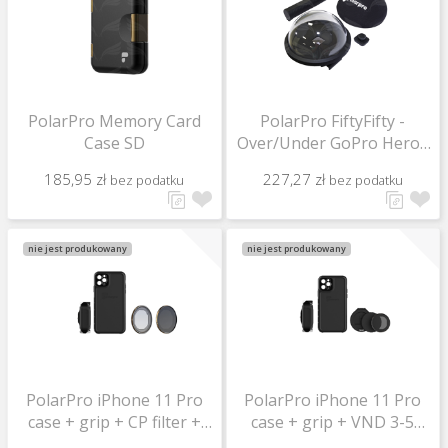
PolarPro Memory Card
PolarPro FiftyFifty -
Case SD
Over/Under GoPro Hero5
Dome
185,95 zł
227,27 zł
bez podatku
bez podatku
nie jest produkowany
nie jest produkowany
PolarPro iPhone 11 Pro
PolarPro iPhone 11 Pro
case + grip + CP filter +
case + grip + VND 3-5
VND 3-5 STOP filter
STOP filter