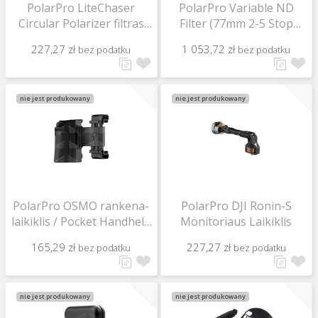
PolarPro LiteChaser
PolarPro Variable ND
Circular Polarizer filtras
Filter (77mm 2-5 Stop
iPhone 11 telefonui
Filter) / Peter McKinnon
227,27 zł
1 053,72 zł
bez podatku
bez podatku
Edition
nie jest produkowany
nie jest produkowany
PolarPro OSMO rankena-
PolarPro DJI Ronin-S
laikiklis / Pocket Handheld
Monitoriaus Laikiklis
Grip
165,29 zł
227,27 zł
bez podatku
bez podatku
nie jest produkowany
nie jest produkowany