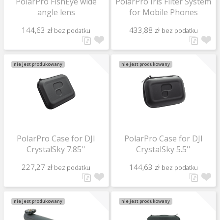
PolarPro FishEye wide
PolarPro Iris Filter System
angle lens
for Mobile Phones
144,63 zł
433,88 zł
bez podatku
bez podatku
nie jest produkowany
nie jest produkowany
PolarPro Case for DJI
PolarPro Case for DJI
CrystalSky 7.85''
CrystalSky 5.5''
227,27 zł
144,63 zł
bez podatku
bez podatku
nie jest produkowany
nie jest produkowany