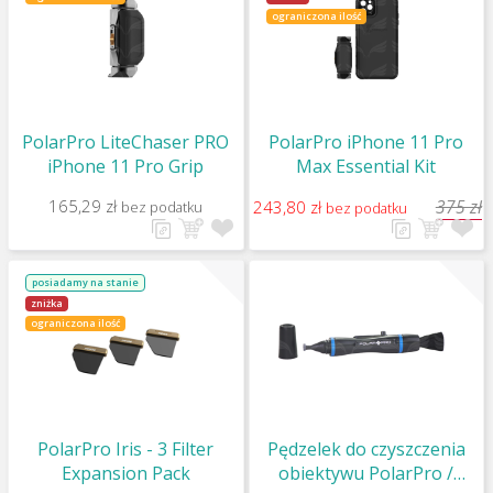
ograniczona ilość
PolarPro LiteChaser PRO
PolarPro iPhone 11 Pro
iPhone 11 Pro Grip
Max Essential Kit
165,29 zł
375 zł
243,80 zł
bez podatku
bez podatku
posiadamy na stanie
zniżka
ograniczona ilość
PolarPro Iris - 3 Filter
Pędzelek do czyszczenia
Expansion Pack
obiektywu PolarPro /