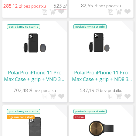
DronePen-Lens/Filter
525 zł
82,65 zł
285,12 zł
bez podatku
bez podatku
Cleaner
posiadamy na stanie
posiadamy na stanie
PolarPro iPhone 11 Pro
PolarPro iPhone 11 Pro
Max Case + grip + VND 3-5
Max Case + grip + ND8 3-
STOP filter
STOP filter
702,48 zł
537,19 zł
bez podatku
bez podatku
posiadamy na stanie
posiadamy na stanie
ograniczona ilość
zniżka