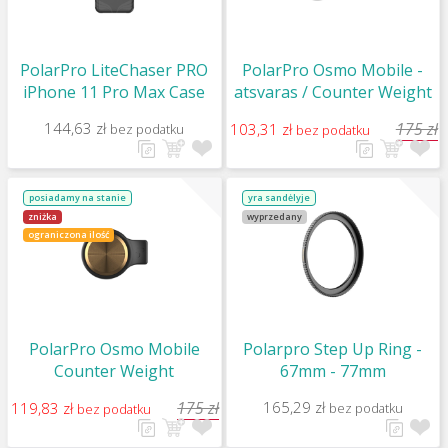
PolarPro LiteChaser PRO
PolarPro Osmo Mobile -
iPhone 11 Pro Max Case
atsvaras / Counter Weight
144,63 zł
175 zł
103,31 zł
bez podatku
bez podatku
posiadamy na stanie
yra sandėlyje
zniżka
wyprzedany
ograniczona ilość
PolarPro Osmo Mobile
Polarpro Step Up Ring -
Counter Weight
67mm - 77mm
175 zł
165,29 zł
119,83 zł
bez podatku
bez podatku