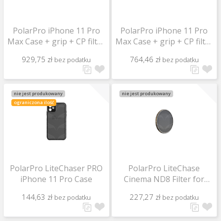
PolarPro iPhone 11 Pro
PolarPro iPhone 11 Pro
Max Case + grip + CP filter
Max Case + grip + CP filter
+ VND 3-5 STOP filter
+ ND8 filter
929,75 zł
764,46 zł
bez podatku
bez podatku
nie jest produkowany
nie jest produkowany
ograniczona ilość
PolarPro LiteChaser PRO
PolarPro LiteChase
iPhone 11 Pro Case
Cinema ND8 Filter for
iPhone 11
144,63 zł
227,27 zł
bez podatku
bez podatku