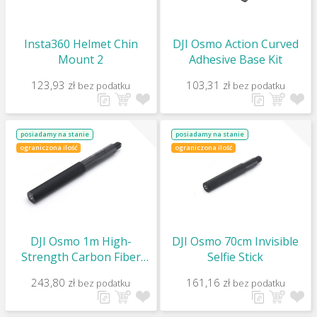
Insta360 Helmet Chin
DJI Osmo Action Curved
Mount 2
Adhesive Base Kit
123,93 zł
103,31 zł
bez podatku
bez podatku
posiadamy na stanie
posiadamy na stanie
ograniczona ilość
ograniczona ilość
DJI Osmo 1m High-
DJI Osmo 70cm Invisible
Strength Carbon Fiber
Selfie Stick
Invisible Selfie Stick
243,80 zł
161,16 zł
bez podatku
bez podatku