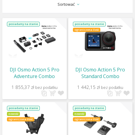
Sortować
posiadamy na stanie
posiadamy na stanie
ograniczona ilość
DJI Osmo Action 5 Pro
DJI Osmo Action 5 Pro
Adventure Combo
Standard Combo
1 855,37 zł
1 442,15 zł
bez podatku
bez podatku
posiadamy na stanie
posiadamy na stanie
nowość
nowość
ograniczona ilość
ograniczona ilość