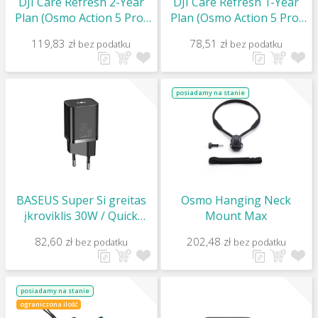
DJI Care Refresh 2-Year
DJI Care Refresh 1-Year
Plan (Osmo Action 5 Pro)
Plan (Osmo Action 5 Pro)
EU
EU
119,83 zł
78,51 zł
bez podatku
bez podatku
posiadamy na stanie
BASEUS Super Si greitas
Osmo Hanging Neck
įkroviklis 30W / Quick
Mount Max
Charger 1C
82,60 zł
202,48 zł
bez podatku
bez podatku
posiadamy na stanie
ograniczona ilość