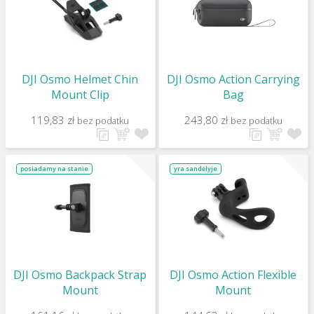
DJI Osmo Helmet Chin
DJI Osmo Action Carrying
Mount Clip
Bag
119,83 zł
243,80 zł
bez podatku
bez podatku
posiadamy na stanie
yra sandėlyje
DJI Osmo Backpack Strap
DJI Osmo Action Flexible
Mount
Mount