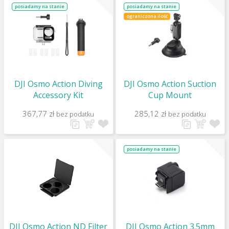
posiadamy na stanie
posiadamy na stanie
ograniczona ilość
DJI Osmo Action Diving
DJI Osmo Action Suction
Accessory Kit
Cup Mount
367,77 zł
285,12 zł
bez podatku
bez podatku
posiadamy na stanie
DJI Osmo Action ND Filter
DJI Osmo Action 3.5mm