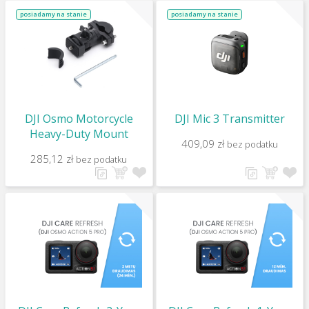
posiadamy na stanie
posiadamy na stanie
DJI Osmo Motorcycle
DJI Mic 3 Transmitter
Heavy-Duty Mount
409,09 zł
bez podatku
285,12 zł
bez podatku