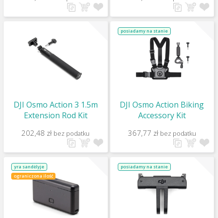
posiadamy na stanie
DJI Osmo Action 3 1.5m
DJI Osmo Action Biking
Extension Rod Kit
Accessory Kit
202,48 zł
367,77 zł
bez podatku
bez podatku
yra sandėlyje
posiadamy na stanie
ograniczona ilość