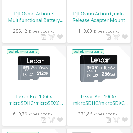
DJI Osmo Action 3
DJI Osmo Action Quick-
Multifunctional Battery
Release Adapter Mount
Case
285,12 zł
119,83 zł
bez podatku
bez podatku
posiadamy na stanie
posiadamy na stanie
Lexar Pro 1066x
Lexar Pro 1066x
microSDHC/microSDXC
microSDHC/microSDXC
UHS-I (Silver) R160/W120
UHS-I (Silver) R160/W120
619,79 zł
371,86 zł
bez podatku
bez podatku
512Gb
256Gb