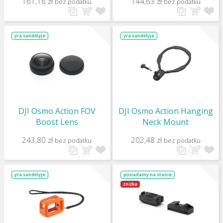
161,16 zł
144,63 zł
bez podatku
bez podatku
yra sandėlyje
yra sandėlyje
DJI Osmo Action FOV
DJI Osmo Action Hanging
Boost Lens
Neck Mount
243,80 zł
202,48 zł
bez podatku
bez podatku
yra sandėlyje
posiadamy na stanie
zniżka