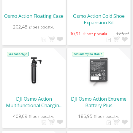
Osmo Action Floating Case
Osmo Action Cold Shoe
Expansion Kit
202,48 zł
bez podatku
125 zł
90,91 zł
bez podatku
yra sandėlyje
posiadamy na stanie
DJI Osmo Action
DJI Osmo Action Extreme
Multifunctional Charging
Battery Plus
Handle
409,09 zł
185,95 zł
bez podatku
bez podatku