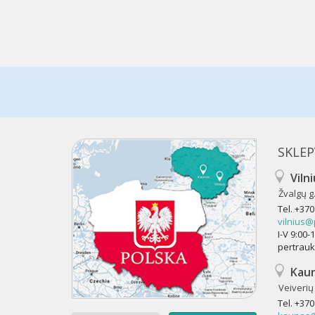
SKLEP
Viln
Žvalgų g.
Tel.
+370
vilnius@
I-V 9:00
pertrau
Kau
Veiverių 
Tel.
+370