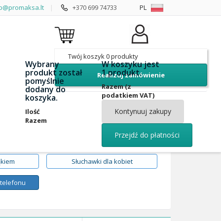
p@promaksa.lt
|
+370 699 74733
PL
Twój koszyk
0
produkty
Wybrany
W koszyku jest
produkt został
1 produkt.
Realizuj zamówienie
pomyślnie
Razem (z
dodany do
podatkiem VAT)
koszyka.
Kontynuuj zakupy
Ilość
Razem
Przejdź do płatności
ąkiem
Słuchawki dla kobiet
 telefonu