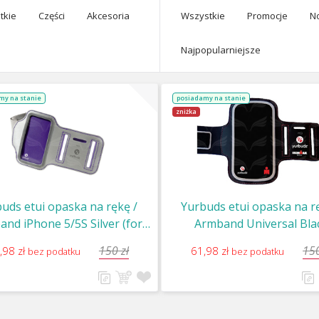
tkie
Części
Akcesoria
Wszystkie
Promocje
N
Najpopularniejsze
my na stanie
posiadamy na stanie
zniżka
uds etui opaska na rękę /
Yurbuds etui opaska na r
nd iPhone 5/5S Silver (for
Armband Universal Bla
Women)
150 zł
150
,98 zł
61,98 zł
bez podatku
bez podatku