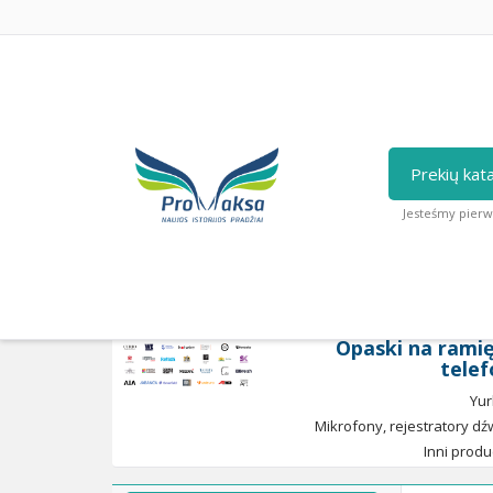
Prekių kat
Jesteśmy pierw
Strona główna
/
Inni producenci
/
Mikrofony, 
Opaski na rami
tele
Yu
Mikrofony, rejestratory dź
Inni produ