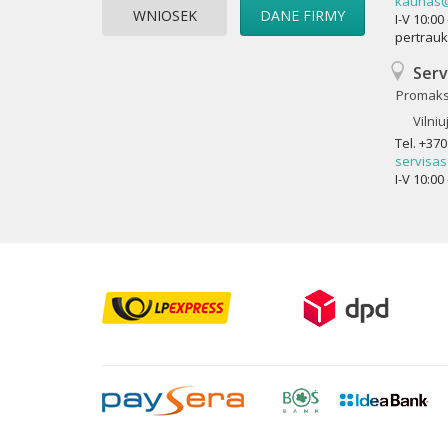
kaunas@
WNIOSEK
DANE FIRMY
I-V 10:0
pertrau
Serv
Promaks
Vilniu
Tel.
+370
servisa
I-V 10:00 