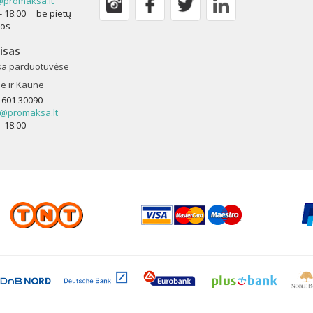
promaksa.lt
0 - 18:00 be pietų
kos
isas
a parduotuvėse
je ir Kaune
 601 30090
s@promaksa.lt
- 18:00