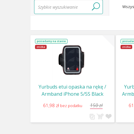
Wszys
posiadamy na stanie
posiada
zniżka
zniżka
Yurbuds etui opaska na rękę /
Yurb
Armband iPhone 5/5S Black
Armba
150 zł
61,98 zł
61
bez podatku