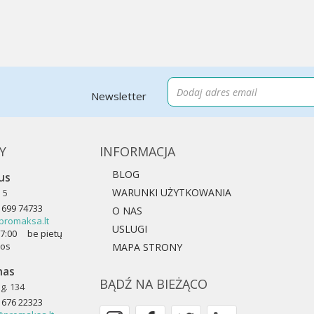
Newsletter
Y
INFORMACJA
BLOG
ius
WARUNKI UŻYTKOWANIA
 5
 699 74733
O NAS
promaksa.lt
USLUGI
-17:00 be pietų
kos
MAPA STRONY
nas
BĄDŹ NA BIEŻĄCO
g. 134
 676 22323