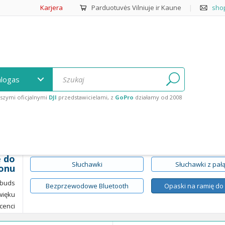
Karjera
Parduotuvės Vilniuje ir Kaune
|
sho
alogas
szymi oficjalnymi
DJI
przedstawicielami, z
GoPro
działamy od 2008
roku.
rejestratory dźwięku
/
Yurbuds
/
Opaski na ramię do telefonu
ę do
Słuchawki
Słuchawki z pał
fonu
rbuds
Bezprzewodowe Bluetooth
Opaski na ramię do
więku
cenci