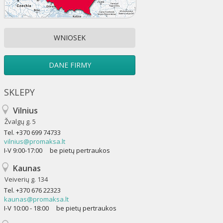
WNIOSEK
DANE FIRMY
SKLEPY
Vilnius
Žvalgų g. 5
Tel.
+370 699 74733
vilnius@promaksa.lt
I-V 9:00-17:00 be pietų pertraukos
Kaunas
Veiverių g. 134
Tel.
+370 676 22323
kaunas@promaksa.lt
I-V 10:00 - 18:00 be pietų pertraukos