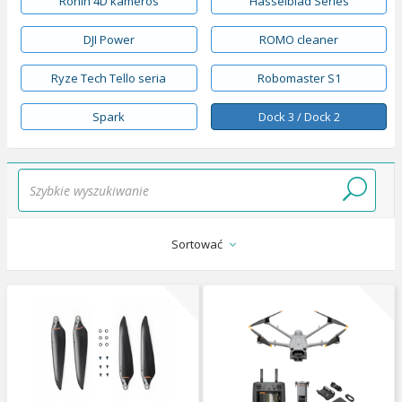
Ronin 4D kameros
Hasselblad Series
DJI Power
ROMO cleaner
Ryze Tech Tello seria
Robomaster S1
Spark
Dock 3 / Dock 2
Sortować