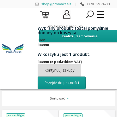
shop@promaksa.lt
|
+370 699 74733
Twój koszyk
0
produkty
Wybrany produkt został pomyślnie
dodany do koszyka.
Realizuj zamówienie
Standard Gloves
Overmitt Gloves
Ilość
Razem
Liner Gloves
Zipper Gloves
W koszyku jest 1 produkt.
Beanie
Razem (z podatkiem VAT)
Kontynuuj zakupy
Przejdź do płatności
Sortować
yra sandėlyje
yra sandėlyje