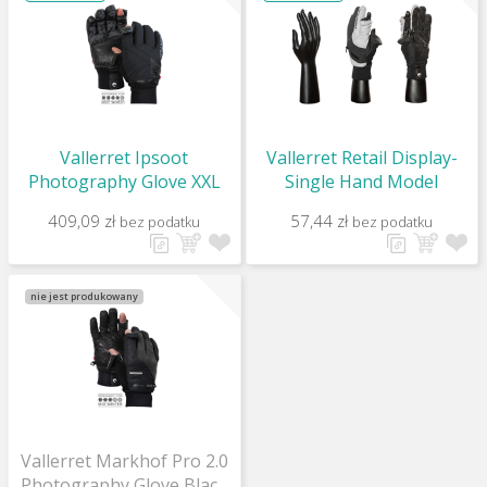
Vallerret Ipsoot
Vallerret Retail Display-
Photography Glove XXL
Single Hand Model
409,09 zł
57,44 zł
bez podatku
bez podatku
nie jest produkowany
Vallerret Markhof Pro 2.0
Photography Glove Black