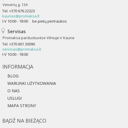
Veiverių g. 134
Tel.
+370 676 22323
kaunas@promaksa.lt
I-V 10:00 - 18:00 be pietų pertraukos
Servisas
Promaksa parduotuvėse Vilniuje ir Kaune
Tel.
+370 601 30090
servisas@promaksa.lt
I-V 10:00 - 18:00
INFORMACJA
BLOG
WARUNKI UŻYTKOWANIA
O NAS
USLUGI
MAPA STRONY
BĄDŹ NA BIEŻĄCO