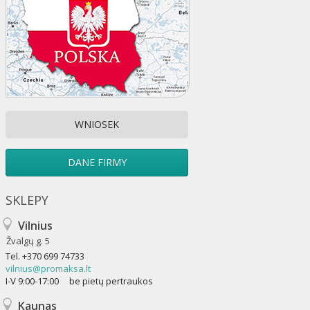
WNIOSEK
DANE FIRMY
SKLEPY
Vilnius
Žvalgų g. 5
Tel.
+370 699 74733
vilnius@promaksa.lt
I-V 9:00-17:00 be pietų pertraukos
Kaunas