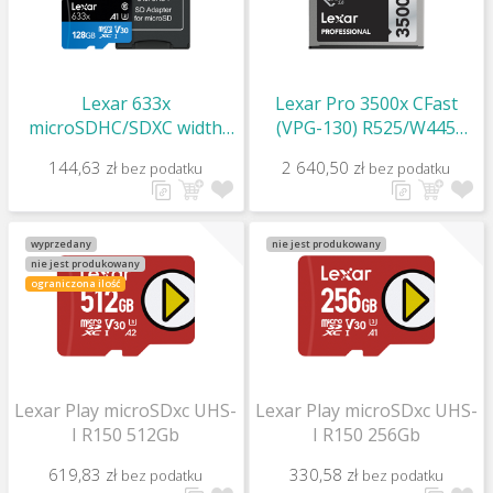
Lexar 633x
Lexar Pro 3500x CFast
microSDHC/SDXC width
(VPG-130) R525/W445
Adap (v30) R95/W45 128Gb
256Gb
144,63 zł
2 640,50 zł
bez podatku
bez podatku
wyprzedany
nie jest produkowany
nie jest produkowany
ograniczona ilość
Lexar Play microSDxc UHS-
Lexar Play microSDxc UHS-
I R150 512Gb
I R150 256Gb
619,83 zł
330,58 zł
bez podatku
bez podatku