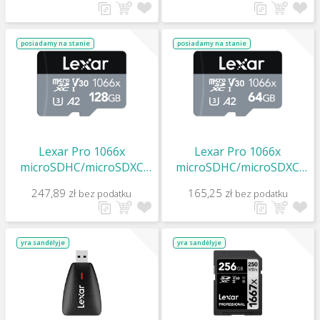
posiadamy na stanie
posiadamy na stanie
Lexar Pro 1066x
Lexar Pro 1066x
microSDHC/microSDXC
microSDHC/microSDXC
UHS-I (Silver) R160/W120
UHS-I (Silver) R160/W70
247,89 zł
165,25 zł
bez podatku
bez podatku
128Gb
64Gb
yra sandėlyje
yra sandėlyje