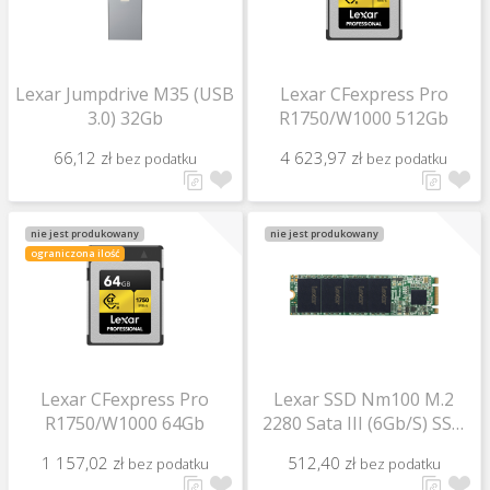
Lexar Jumpdrive M35 (USB
Lexar CFexpress Pro
3.0) 32Gb
R1750/W1000 512Gb
66,12 zł
4 623,97 zł
bez podatku
bez podatku
nie jest produkowany
nie jest produkowany
ograniczona ilość
Lexar CFexpress Pro
Lexar SSD Nm100 M.2
R1750/W1000 64Gb
2280 Sata III (6Gb/S) SSD
R550 512Gb
1 157,02 zł
512,40 zł
bez podatku
bez podatku