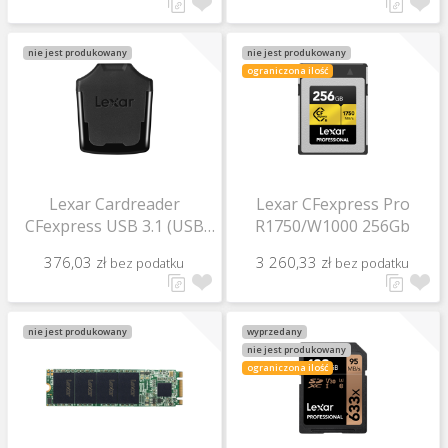
nie jest produkowany
nie jest produkowany
ograniczona ilość
Lexar Cardreader
Lexar CFexpress Pro
CFexpress USB 3.1 (USB
R1750/W1000 256Gb
Type-C)
376,03 zł
3 260,33 zł
bez podatku
bez podatku
nie jest produkowany
wyprzedany
nie jest produkowany
ograniczona ilość