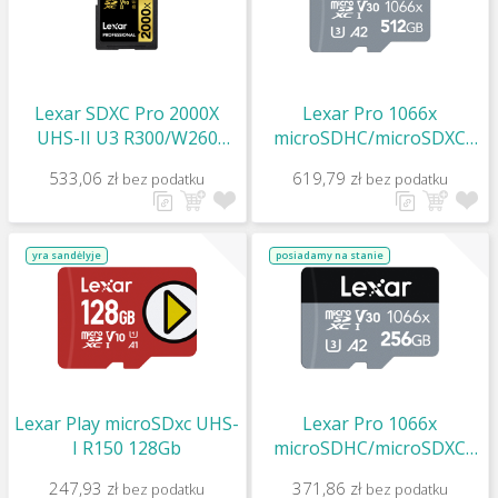
Lexar SDXC Pro 2000X
Lexar Pro 1066x
UHS-II U3 R300/W260
microSDHC/microSDXC
(V90) 64GB
UHS-I (Silver) R160/W120
533,06 zł
619,79 zł
bez podatku
bez podatku
512Gb
yra sandėlyje
posiadamy na stanie
Lexar Play microSDxc UHS-
Lexar Pro 1066x
I R150 128Gb
microSDHC/microSDXC
UHS-I (Silver) R160/W120
247,93 zł
371,86 zł
bez podatku
bez podatku
256Gb