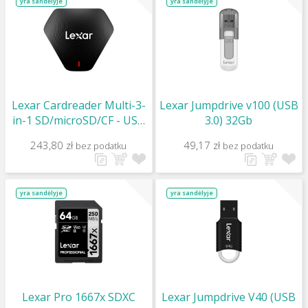
yra sandėlyje
yra sandėlyje
Lexar Cardreader Multi-3-
Lexar Jumpdrive v100 (USB
in-1 SD/microSD/CF - USB
3.0) 32Gb
3.1 (USB Type C)
243,80 zł
49,17 zł
bez podatku
bez podatku
yra sandėlyje
yra sandėlyje
Lexar Pro 1667x SDXC
Lexar Jumpdrive V40 (USB