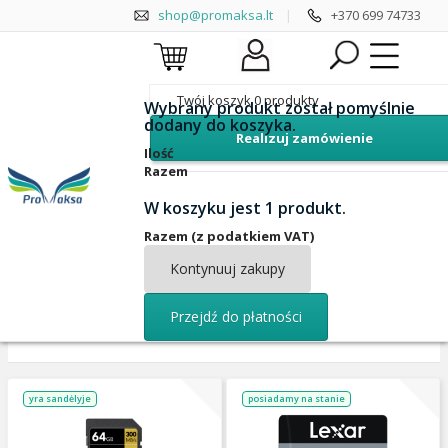
shop@promaksa.lt
|
+370 699 74733
Twój koszyk
0
produkty
Wybrany produkt został pomyślnie
dodany do koszyka.
Realizuj zamówienie
Lexar
Samsung
Ilość
Razem
Sandisk
Delkin
W koszyku jest 1 produkt.
Razem (z podatkiem VAT)
Kontynuuj zakupy
Przejdź do płatności
Sortować
yra sandėlyje
posiadamy na stanie