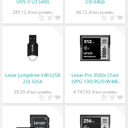
UHS-II U3 (v60)
2.0) 64Gb
R250/W120 64Gb
285,12 zł
66,12 zł
bez podatku
bez podatku
Lexar Jumpdrive V40 (USB
Lexar Pro 3500x CFast
2.0) 32Gb
(VPG-130) R525/W445
512Gb
38,39 zł
4 747,93 zł
bez podatku
bez podatku