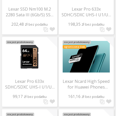
Lexar SSD Nm100 M.2
Lexar Pro 633x
2280 Sata III (6Gb/S) SSD
SDHC/SDXC UHS-I U1/U3
R550 128Gb
(v30) R95/W45 128Gb
202,48 zł
198,35 zł
bez podatku
bez podatku
nie jest produkowany
nie jest produkowany
ograniczona ilość
Lexar Pro 633x
Lexar Ncard High Speed
SDHC/SDXC UHS-I U1/U3
for Huawei Phones
(v30) R95/W45 64Gb
R90/W70 64Gb
99,17 zł
161,16 zł
bez podatku
bez podatku
nie jest produkowany
nie jest produkowany