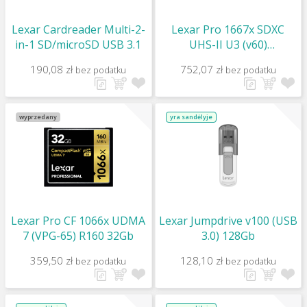
Lexar Cardreader Multi-2-
Lexar Pro 1667x SDXC
in-1 SD/microSD USB 3.1
UHS-II U3 (v60)
R250/W120 256g
190,08 zł
752,07 zł
bez podatku
bez podatku
wyprzedany
yra sandėlyje
Lexar Pro CF 1066x UDMA
Lexar Jumpdrive v100 (USB
7 (VPG-65) R160 32Gb
3.0) 128Gb
359,50 zł
128,10 zł
bez podatku
bez podatku