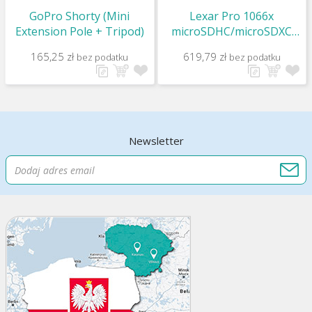
GoPro Shorty (Mini
Lexar Pro 1066x
Extension Pole + Tripod)
microSDHC/microSDXC
UHS-I (Silver) R160/W120
165,25 zł
619,79 zł
bez podatku
bez podatku
512Gb
Newsletter