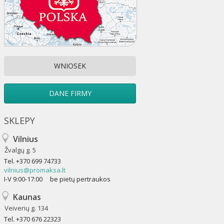
WNIOSEK
DANE FIRMY
SKLEPY
Vilnius
Žvalgų g. 5
Tel.
+370 699 74733
vilnius@promaksa.lt
I-V 9:00-17:00 be pietų pertraukos
Kaunas
Veiverių g. 134
Tel.
+370 676 22323