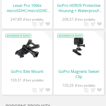
Lexar Pro 1066x
GoPro HERO9 Protective
microSDHC/microSDXC
Housing + Waterproof
UHS-I (Silver) R160/W120
Case
247,89 zł
206,57 zł
bez podatku
bez podatku
128Gb
posiadamy na stanie
posiadamy na stanie
GoPro Bite Mount
GoPro Magnetic Swivel
Clip
103,31 zł
bez podatku
103,26 zł
bez podatku