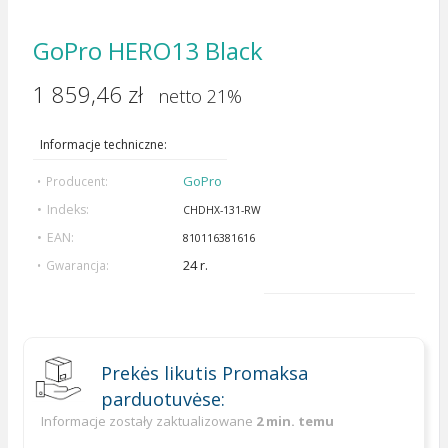
GoPro HERO13 Black
1 859,46 zł
netto 21%
Informacje techniczne:
GoPro
Producent:
Indeks:
CHDHX-131-RW
EAN:
810116381616
24 r.
Gwarancja:
Prekės likutis Promaksa
parduotuvėse:
Informacje zostały zaktualizowane
2 min. temu