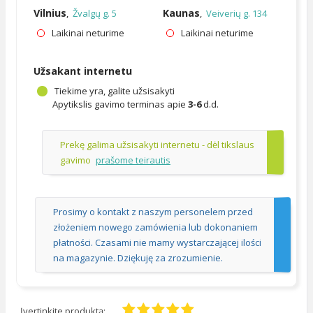
Vilnius
Kaunas
,
Žvalgų g. 5
,
Veiverių g. 134
Laikinai neturime
Laikinai neturime
Užsakant internetu
Tiekime yra, galite užsisakyti
Apytikslis gavimo terminas apie
3-6
d.d.
Prekę galima užsisakyti internetu - dėl tikslaus
gavimo
prašome teirautis
Prosimy o kontakt z naszym personelem przed
złożeniem nowego zamówienia lub dokonaniem
płatności. Czasami nie mamy wystarczającej ilości
na magazynie. Dziękuję za zrozumienie.
Įvertinkite produktą: