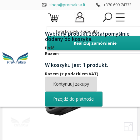
shop@promaksa.lt
|
+370 699 74733
Twój koszyk
0
produkty
Wybrany produkt został pomyślnie
dodany do koszyka.
Realizuj zamówienie
yra sandėlyje
Ilość
Razem
W koszyku jest 1 produkt.
Razem (z podatkiem VAT)
Kontynuuj zakupy
Przejdź do płatności