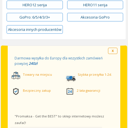
HERO12 serija
HERO11 serija
GoPro: 6/5/4/3/3+
Akcesoria GoPro
Akcesoria innych producentów
X
Darmowa wysyłka do Europy dla wszystkich zamówień
240zł
powyżej
Towary na miejscu
Szybka przesyłka 1-2d.
Bezpieczny zakup
2 lata gwarancji
"Promaksa - Get the BEST" to sklep internetowy możesz
zaufać!