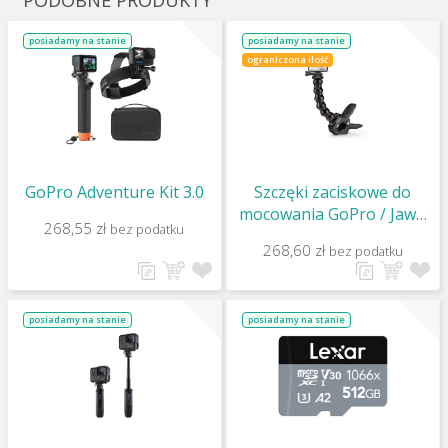
PODOBNE PRODUKTY
posiadamy na stanie
posiadamy na stanie
ograniczona ilość
GoPro Adventure Kit 3.0
Szczęki zaciskowe do
mocowania GoPro / Jaws:
268,55 zł
bez podatku
Flex Clamp
268,60 zł
bez podatku
posiadamy na stanie
posiadamy na stanie